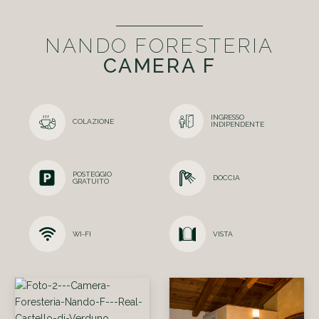
NANDO FORESTERIA
CAMERA F
INGRESSO
COLAZIONE
INDIPENDENTE
POSTEGGIO
DOCCIA
GRATUITO
WI-FI
VISTA