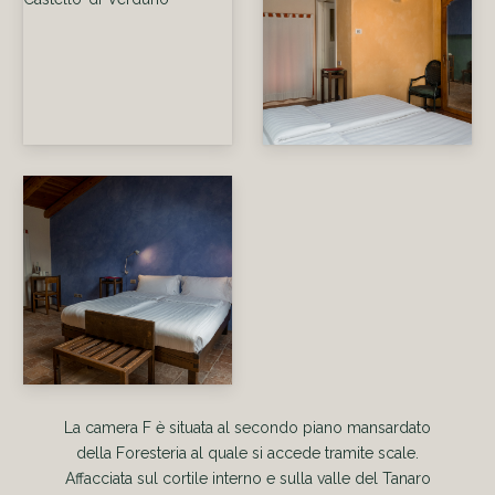
Foto-2—Camera-Foresteria-Nando-F—Real-
Foto-6—Camera-Foresteria-Nando-F—Real-
Castello-di-Verduno
Castello-di-Verduno
Foto-4—Camera-Foresteria-Nando-F—Real-
Castello-di-Verduno
La camera F è situata al secondo piano mansardato
della Foresteria al quale si accede tramite scale.
Affacciata sul cortile interno e sulla valle del Tanaro