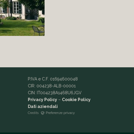
P.IVA e C.F. 01694600048
CIR: 004238-ALB-00001
CIN: IT004238A1468U6JGV
Privacy Policy
–
Cookie Policy
Dati aziendali
Credits
Preferenze privacy