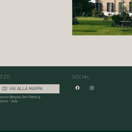
IZZO
SOCIAL
VAI ALLA MAPPA
onico Borgna Don Pietro 9
duno – Italy